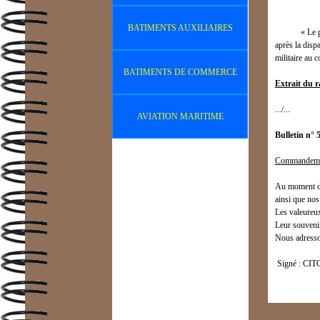
BATIMENTS AUXILIAIRES
« Le person
après la disp
militaire au 
BATIMENTS DE COMMERCE
Extrait du 
.../...
AVIATION MARITIME
Bulletin n° 
Commandement
Au moment du 
ainsi que nos
Les valeureux
Leur souvenir
Nous adresso
Signé : CIT