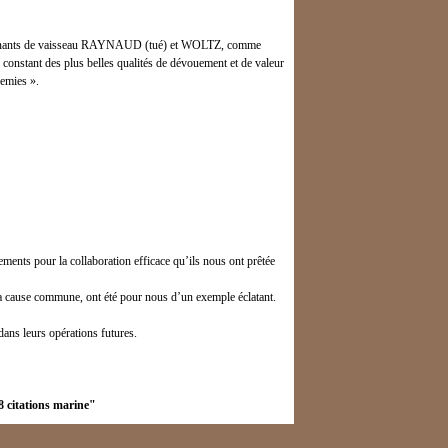
tenants de vaisseau RAYNAUD (tué) et WOLTZ, comme
 constant des plus belles qualités de dévouement et de valeur
nemies ».
ents pour la collaboration efficace qu’ils nous ont prêtée
r la cause commune, ont été pour nous d’un exemple éclatant.
ans leurs opérations futures.
 citations marine"