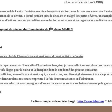
(Journal officiel du 3 août 1918)
nel du Centre d’aviation maritime française à Venise : sous le commandement des Lieu
arition de ce dernier, a donné pendant près de deux ans et malgré des pertes sévères, un exemple
cours d’actions presque journalières contre les forces aériennes et les organisations militaires en
ère
rapport de mission du Commissaire de 1
classe MARIN
54
 en chef de l’Arrondissement maritime et du port militaire de Venise
rapatriement de l’Escadrille d’hydravions française, je renouvelle à ses membres nos remerciem
 vifs éloges pour la valeur et la discipline dont ils ont donné des preuves constantes.
 officiers, sous-officiers et marins qui, sur notre mer, sacrifièrent glorieusement leur vie pou
 demeure dans nos cœurs empreints à la fois de reconnaissance et d’admiration.
ns nos adieux à nos compagnons d’armes français et nous leur souhaitons beaucoup de gloire d
O
Le livre complet relié ou téléchargé :
http://www.lulu.com
"14/18