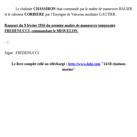
Le chalutier
CHASSIRON
était commandé par le maître de manœuvre BALIER
et le caboteur
CORBIERE
par l’Enseigne de Vaisseau auxiliaire GAUTIER.
Rapport du 9 février 1916 du premier-maître de manœuvre temporaire
FREDENUCCI, commandant le MIQUELON.
.../...
Signé : FREDENUCCI
Le livre complet relié ou téléchargé :
http://www.lulu.com
"14/18 citations
marine"