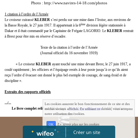
Photo : http://www.navires-14-18.com/photos
1 citation à l’ordre de l’Armée
Le croiseur cuirassé
KLEBER
s’est perdu sur une mine dans l’Iroise, aux environs de
ème
la Basse Royale, le 27 juin 1917. Il appartenait à la 6
division légère stationnée à
Dakar et il était commandé par le Capitaine de Frégate LAGORIO. Le
KLEBER
rentrait
à Brest pour être mis en réserve d’escadre.
Texte de la citation à l’ordre de l’Armée
(Journal officiel du 16 novembre 1919)
« Le croiseur
KLEBER
ayant touché une mine devant Brest, le 27 juin 1917, a
coulé rapidement ; les officiers et l’équipage restés à leur poste jusqu’à ce qu’ils aient
reçu l’ordre d’évacuer ont donné le plus bel exemple de courage, de sang-froid et de
discipline ».
Extraits des rapports officiels
.../...
Les cookies assurent le bon fonctionnement de ce site et des
Le livre complet relié ou téléchargé :
http://www.lulu.com
"14/18 citations
médias sociaux affichés. En utilisant ce dernier, vous acceptez
notre utilisation des cookies.
marine"
En savoir plus sur les cookies
OK
Créer un site