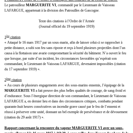
Le patrouilleur
MARGUERITE VI
, commandé par le Lieutenant de Vaisseau
LAFARGUE, appartenait à la division des Patrouilles de Gascogne.
Texte des citations à l’Ordre de l’Armée
(Journal officiel du 19 septembre 1919)
ère
1
citation
« Attaqué le 16 mars 1917 par un sous-marin, afin de laisser celui-ci se rapprocher à
petite distance, a subi son feu sans riposte et reçu à bord plusieurs projectiles dont l’un
causa à la flottaison une avarie compromettant la sécurité du bâtiment. N’a ouvert le feu
que lorsque, par suite d’un incident, les circonstances favorables qu’espérait son
commandant, le Lieutenant de Vaisseau LAFARGUE, devenaient impossibles (citation
du 17 septembre 1919) ».
ème
2
citation
« Au cours de plusieurs engagements avec des sous-marins ennemis, l’équipage de la
MARGUERITE
VI
a fait preuve des plus belles qualités de courage, de sang-froid et
d’endurance. Sous l’énergique direction de son commandant, le Lieutenant de Vaisseau
LAFARGUE a, en dernier lieu et dans des circonstances critiques, combattu pendant
quarante-huit heures consécutives un incendie grave causé par le feu de l’ennemi et
réussi à préserver cette unité, donnant un bel exemple de persévérance et de dévouement
(citation du 29 août 1917) ».
Rapport concernant la rencontre du vapeur MARGUERITE VI avec un sous-