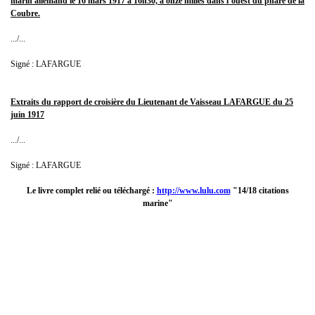
marin allemand le 16 mars 1917 à 16h30, à onze milles dans l’ouest du phare de la
Coubre.
.../...
Signé : LAFARGUE
Extraits du rapport de croisière du Lieutenant de Vaisseau LAFARGUE du 25
juin 1917
.../...
Signé : LAFARGUE
Le livre complet relié ou téléchargé :
http://www.lulu.com
"14/18 citations
marine"