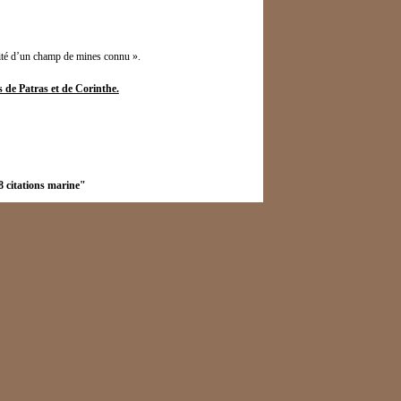
ité d’un champ de mines connu ».
de Patras et de Corinthe.
 citations marine"