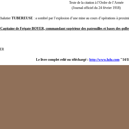
Texte de la citation à l’Ordre de l’Armée
(Journal officiel du 24 février 1918)
lutier
TUBEREUSE
: a sombré par l’explosion d’une mine au cours d’opérations à proxim
Capitaine de Frégate BOYER, commandant supérieur des patrouilles et bases des golfes 
YER
Le livre complet relié ou téléchargé :
http://www.lulu.com
"14/18