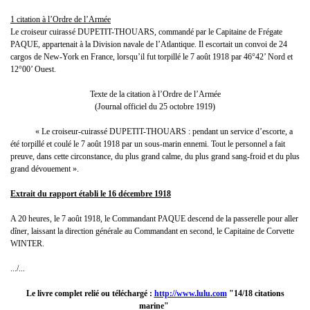
1 citation à l’Ordre de l’Armée
Le croiseur cuirassé DUPETIT-THOUARS, commandé par le Capitaine de Frégate
PAQUE, appartenait à la Division navale de l’Atlantique. Il escortait un convoi de 24
cargos de New-York en France, lorsqu’il fut torpillé le 7 août 1918 par 46°42’ Nord et
12°00’ Ouest.
Texte de la citation à l’Ordre de l’Armée
(Journal officiel du 25 octobre 1919)
« Le croiseur-cuirassé DUPETIT-THOUARS : pendant un service d’escorte, a
été torpillé et coulé le 7 août 1918 par un sous-marin ennemi. Tout le personnel a fait
preuve, dans cette circonstance, du plus grand calme, du plus grand sang-froid et du plus
grand dévouement ».
Extrait du rapport établi le 16 décembre 1918
A 20 heures, le 7 août 1918, le Commandant PAQUE descend de la passerelle pour aller
dîner, laissant la direction générale au Commandant en second, le Capitaine de Corvette
WINTER.
.../...
Le livre complet relié ou téléchargé :
http://www.lulu.com
"14/18 citations
marine"