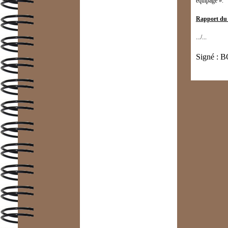
équipage ».
Rapport du
.../...
Signé :