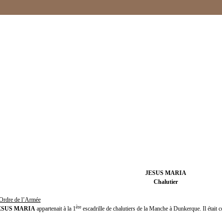
JESUS MARIA
Chalutier
l’Ordre de l’Armée
ère
ESUS MARIA
appartenait à la 1
escadrille de chalutiers de la Manche à Dunkerque. Il éta