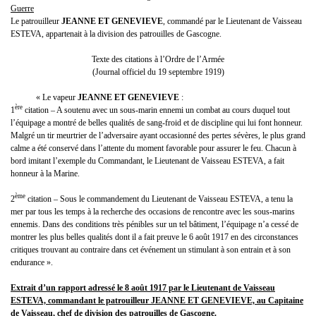
Guerre
Le patrouilleur
JEANNE ET GENEVIEVE
, commandé par le Lieutenant de Vaisseau
ESTEVA, appartenait à la division des patrouilles de Gascogne.
Texte des citations à l’Ordre de l’Armée
(Journal officiel du 19 septembre 1919)
« Le vapeur
JEANNE ET GENEVIEVE
:
ère
1
citation – A soutenu avec un sous-marin ennemi un combat au cours duquel tout
l’équipage a montré de belles qualités de sang-froid et de discipline qui lui font honneur.
Malgré un tir meurtrier de l’adversaire ayant occasionné des pertes sévères, le plus grand
calme a été conservé dans l’attente du moment favorable pour assurer le feu. Chacun à
bord imitant l’exemple du Commandant, le Lieutenant de Vaisseau ESTEVA, a fait
honneur à la Marine.
ème
2
citation – Sous le commandement du Lieutenant de Vaisseau ESTEVA, a tenu la
mer par tous les temps à la recherche des occasions de rencontre avec les sous-marins
ennemis. Dans des conditions très pénibles sur un tel bâtiment, l’équipage n’a cessé de
montrer les plus belles qualités dont il a fait preuve le 6 août 1917 en des circonstances
critiques trouvant au contraire dans cet événement un stimulant à son entrain et à son
endurance ».
Extrait d’un rapport adressé le 8 août 1917 par le Lieutenant de Vaisseau
ESTEVA, commandant le patrouilleur JEANNE ET GENEVIEVE, au Capitaine
de Vaisseau, chef de division des patrouilles de Gascogne.