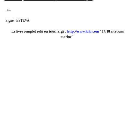
.../...
Signé : ESTEVA
Le livre complet relié ou téléchargé :
http://www.lulu.com
"14/18 citations
marine"